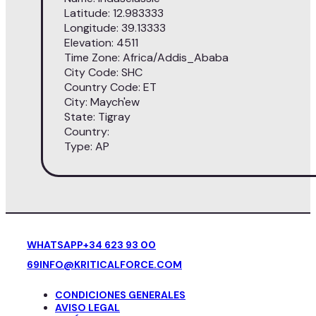
Latitude: 12.983333
Longitude: 39.13333
Elevation: 4511
Time Zone: Africa/Addis_Ababa
City Code: SHC
Country Code: ET
City: Maych'ew
State: Tigray
Country:
Type: AP
WHATSAPP
+34 623 93 00
69
INFO@KRITICALFORCE.COM
CONDICIONES GENERALES
AVISO LEGAL